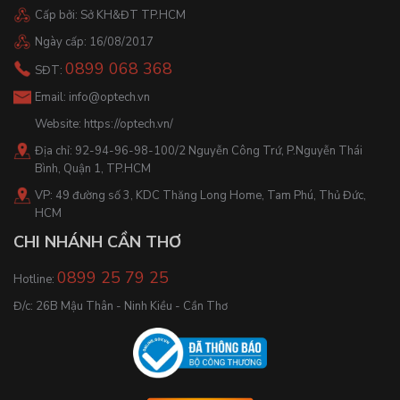
Cấp bởi: Sở KH&ĐT TP.HCM
Ngày cấp: 16/08/2017
0899 068 368
SĐT:
Email:
info@optech.vn
Website:
https://optech.vn/
Địa chỉ: 92-94-96-98-100/2 Nguyễn Công Trứ, P.Nguyễn Thái
Bình, Quận 1, TP.HCM
VP: 49 đường số 3, KDC Thăng Long Home, Tam Phú, Thủ Đức,
HCM
CHI NHÁNH CẦN THƠ
0899 25 79 25
Hotline:
Đ/c: 26B Mậu Thân - Ninh Kiều - Cần Thơ