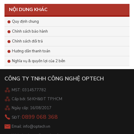
NỘI DUNG KHÁC
Quy định chung
Chính sách bảo hành
Chính sách đổi trả
Hướng dẫn thanh toán
Nghĩa vụ & quyền lợi của 2 bên
CÔNG TY TNHH CÔNG NGHỆ OPTECH
MST: 0314577782
Cấp bởi: Sở KH&ĐT TP.HCM
Ngày cấp: 16/08/2017
0899 068 368
SĐT:
Email:
info@optech.vn