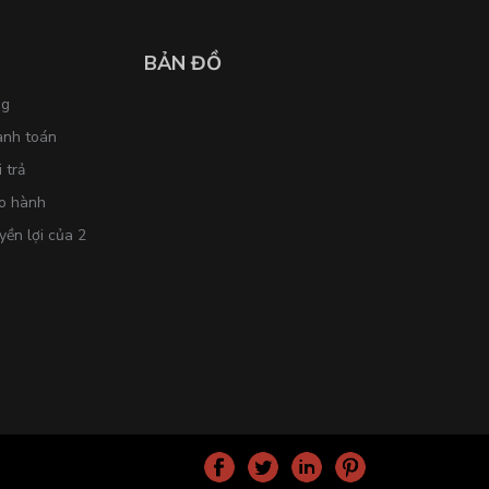
BẢN ĐỒ
ng
anh toán
 trả
o hành
yền lợi của 2