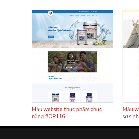
u mua phế
Mẫu website thực phẩm chức
Mẫu we
năng #OP116
sơ sin