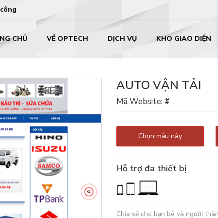
 công
NG CHỦ
VỀ OPTECH
DỊCH VỤ
KHO GIAO DIỆN
AUTO VẬN TẢI
Mã Website:
#
Chọn mẫu này
Hỗ trợ đa thiết bị
Chia sẻ cho bạn bè và người thâ