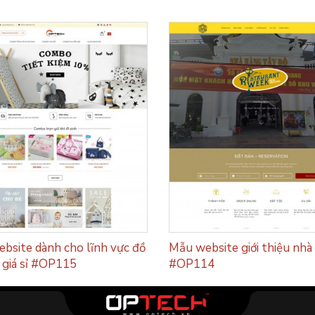
bsite dành cho lĩnh vực đồ
Mẫu website giới thiệu nhà
h giá sỉ #OP115
#OP114