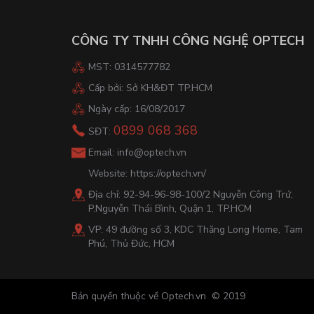
CÔNG TY TNHH CÔNG NGHỆ OPTECH
MST: 0314577782
Cấp bởi: Sở KH&ĐT TP.HCM
Ngày cấp: 16/08/2017
0899 068 368
SĐT:
Email:
info@optech.vn
Website:
https://optech.vn/
Địa chỉ: 92-94-96-98-100/2 Nguyễn Công Trứ,
P.Nguyễn Thái Bình, Quận 1, TP.HCM
VP: 49 đường số 3, KDC Thăng Long Home, Tam
Phú, Thủ Đức, HCM
Bản quyền thuộc về Optech.vn © 2019