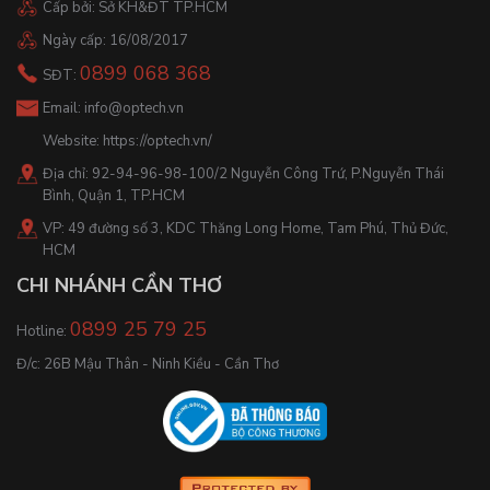
Cấp bởi: Sở KH&ĐT TP.HCM
Ngày cấp: 16/08/2017
0899 068 368
SĐT:
Email:
info@optech.vn
Website:
https://optech.vn/
Địa chỉ: 92-94-96-98-100/2 Nguyễn Công Trứ, P.Nguyễn Thái
Bình, Quận 1, TP.HCM
VP: 49 đường số 3, KDC Thăng Long Home, Tam Phú, Thủ Đức,
HCM
CHI NHÁNH CẦN THƠ
0899 25 79 25
Hotline:
Đ/c: 26B Mậu Thân - Ninh Kiều - Cần Thơ