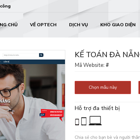
 công
NG CHỦ
VỀ OPTECH
DỊCH VỤ
KHO GIAO DIỆN
KẾ TOÁN ĐÀ NẴ
Mã Website:
#
Chọn mẫu này
Hỗ trợ đa thiết bị
Chia sẻ cho bạn bè và người thâ