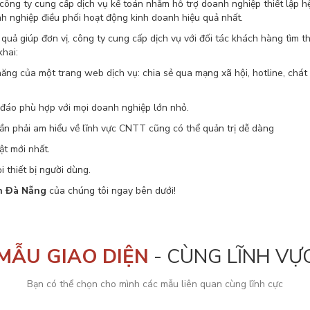
ông ty cung cấp dịch vụ kế toán nhằm hỗ trợ doanh nghiệp thiết lập hệ
anh nghiệp điều phối hoạt động kinh doanh hiệu quả nhất.
u quả giúp đơn vị, công ty cung cấp dịch vụ với đối tác khách hàng tìm
hai:
của một trang web dịch vụ: chia sẻ qua mạng xã hội, hotline, chát sk
đáo phù hợp với mọi doanh nghiệp lớn nhỏ.
phải am hiểu về lĩnh vực CNTT cũng có thể quản trị dễ dàng
t mới nhất.
thiết bị người dùng.
n Đà Nẵng
của chúng tôi ngay bên dưới!
MẪU GIAO DIỆN
- CÙNG LĨNH VỰ
Bạn có thể chọn cho mình các mẫu liên quan cùng lĩnh cực