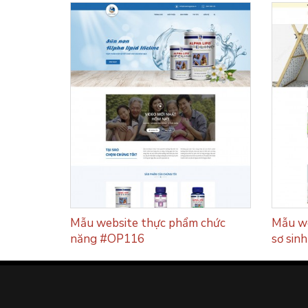
u mua phế
Mẫu website thực phẩm chức
Mẫu we
năng #OP116
sơ sin