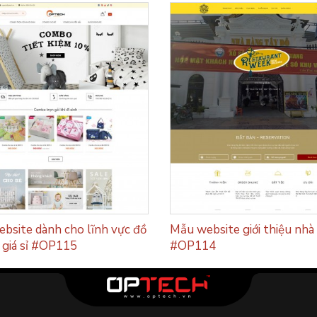
bsite dành cho lĩnh vực đồ
Mẫu website giới thiệu nhà
h giá sỉ #OP115
#OP114