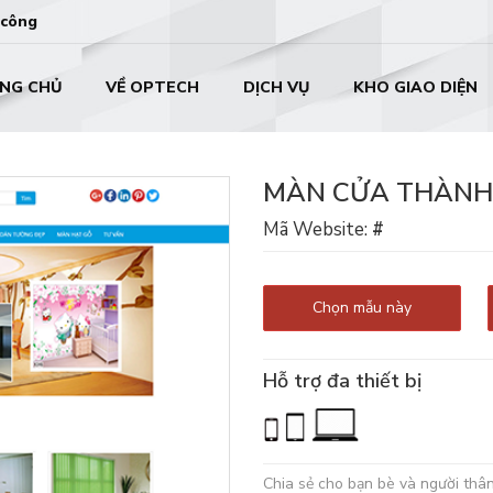
 công
NG CHỦ
VỀ OPTECH
DỊCH VỤ
KHO GIAO DIỆN
MÀN CỬA THÀNH
Mã Website:
#
Chọn mẫu này
Hỗ trợ đa thiết bị
Chia sẻ cho bạn bè và người thâ