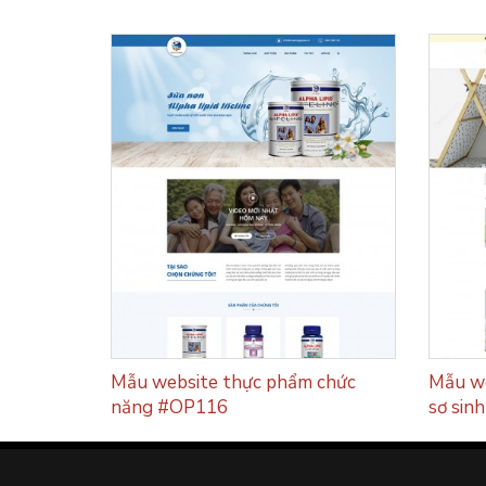
u mua phế
Mẫu website thực phẩm chức
Mẫu we
năng #OP116
sơ sin