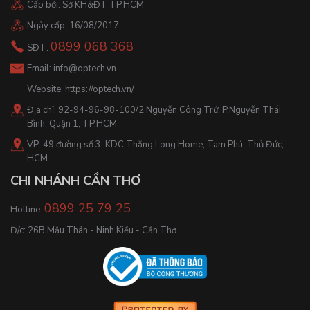
Cấp bởi: Sở KH&ĐT TP.HCM
Ngày cấp: 16/08/2017
0899 068 368
SĐT:
Email:
info@optech.vn
Website:
https://optech.vn/
Địa chỉ: 92-94-96-98-100/2 Nguyễn Công Trứ, P.Nguyễn Thái
Bình, Quận 1, TP.HCM
VP: 49 đường số 3, KDC Thăng Long Home, Tam Phú, Thủ Đức,
HCM
CHI NHÁNH CẦN THƠ
0899 25 79 25
Hotline:
Đ/c: 26B Mậu Thân - Ninh Kiều - Cần Thơ