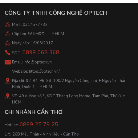
CÔNG TY TNHH CÔNG NGHỆ OPTECH
MST: 0314577782
Cấp bởi: Sở KH&ĐT TP.HCM
Ngày cấp: 16/08/2017
0899 068 368
SĐT:
Email:
info@optech.vn
Website:
https://optech.vn/
Địa chỉ: 92-94-96-98-100/2 Nguyễn Công Trứ, P.Nguyễn Thái
Bình, Quận 1, TP.HCM
VP: 49 đường số 3, KDC Thăng Long Home, Tam Phú, Thủ Đức,
HCM
CHI NHÁNH CẦN THƠ
0899 25 79 25
Hotline:
Đ/c: 26B Mậu Thân - Ninh Kiều - Cần Thơ