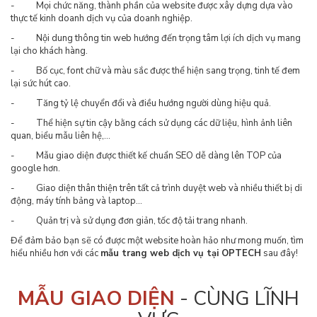
- Mọi chức năng, thành phần của website được xây dựng dựa vào
thực tế kinh doanh dịch vụ của doanh nghiệp.
- Nội dung thông tin web hướng đến trọng tâm lợi ích dịch vụ mang
lại cho khách hàng.
- Bố cục, font chữ và màu sắc được thể hiện sang trọng, tinh tế đem
lại sức hút cao.
- Tăng tỷ lệ chuyển đổi và điều hướng người dùng hiệu quả.
- Thể hiện sự tin cậy bằng cách sử dụng các dữ liệu, hình ảnh liên
quan, biểu mẫu liên hệ,…
- Mẫu giao diện được thiết kế chuẩn SEO dễ dàng lên TOP của
google hơn.
- Giao diện thân thiện trên tất cả trình duyệt web và nhiều thiết bị di
động, máy tính bảng và laptop…
- Quản trị và sử dụng đơn giản, tốc độ tải trang nhanh.
Để đảm bảo bạn sẽ có được một website hoàn hảo như mong muốn, tìm
hiểu nhiều hơn với các
mẫu trang web dịch vụ tại OPTECH
sau đây!
MẪU GIAO DIỆN
- CÙNG LĨNH