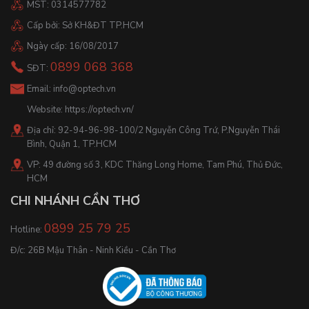
MST: 0314577782
Cấp bởi: Sở KH&ĐT TP.HCM
Ngày cấp: 16/08/2017
0899 068 368
SĐT:
Email:
info@optech.vn
Website:
https://optech.vn/
Địa chỉ: 92-94-96-98-100/2 Nguyễn Công Trứ, P.Nguyễn Thái
Bình, Quận 1, TP.HCM
VP: 49 đường số 3, KDC Thăng Long Home, Tam Phú, Thủ Đức,
HCM
CHI NHÁNH CẦN THƠ
0899 25 79 25
Hotline:
Đ/c: 26B Mậu Thân - Ninh Kiều - Cần Thơ