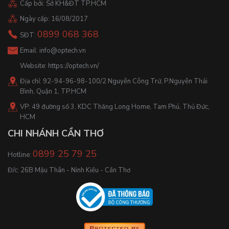
Cấp bởi: Sở KH&ĐT TP.HCM
Ngày cấp: 16/08/2017
0899 068 368
SĐT:
Email:
info@optech.vn
Website:
https://optech.vn/
Địa chỉ: 92-94-96-98-100/2 Nguyễn Công Trứ, P.Nguyễn Thái
Bình, Quận 1, TP.HCM
VP: 49 đường số 3, KDC Thăng Long Home, Tam Phú, Thủ Đức,
HCM
CHI NHÁNH CẦN THƠ
0899 25 79 25
Hotline:
Đ/c: 26B Mậu Thân - Ninh Kiều - Cần Thơ