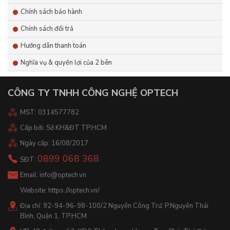
Chính sách bảo hành
Chính sách đổi trả
Hướng dẫn thanh toán
Nghĩa vụ & quyền lợi của 2 bên
CÔNG TY TNHH CÔNG NGHỆ OPTECH
MST: 0314577782
Cấp bởi: Sở KH&ĐT TP.HCM
Ngày cấp: 16/08/2017
0899 068 368
SĐT:
Email:
info@optech.vn
Website:
https://optech.vn/
Địa chỉ: 92-94-96-98-100/2 Nguyễn Công Trứ, P.Nguyễn Thái
Bình, Quận 1, TP.HCM