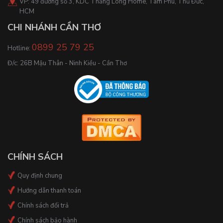
VP: 49 đường số 3, KDC Thăng Long Home, Tam Phú, Thủ Đức,
HCM
CHI NHÁNH CẦN THƠ
0899 25 79 25
Hotline:
Đ/c: 26B Mậu Thân - Ninh Kiều - Cần Thơ
CHÍNH SÁCH
Quy định chung
Hướng dẫn thanh toán
Chính sách đổi trả
Chính sách bảo hành