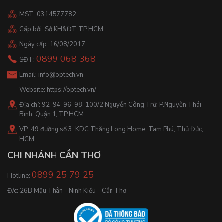
MST: 0314577782
Cấp bởi: Sở KH&ĐT TP.HCM
Ngày cấp: 16/08/2017
0899 068 368
SĐT:
Email:
info@optech.vn
Website:
https://optech.vn/
Địa chỉ: 92-94-96-98-100/2 Nguyễn Công Trứ, P.Nguyễn Thái
Bình, Quận 1, TP.HCM
VP: 49 đường số 3, KDC Thăng Long Home, Tam Phú, Thủ Đức,
HCM
CHI NHÁNH CẦN THƠ
0899 25 79 25
Hotline:
Đ/c: 26B Mậu Thân - Ninh Kiều - Cần Thơ