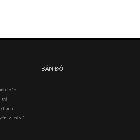
BẢN ĐỒ
ng
anh toán
 trả
o hành
yền lợi của 2