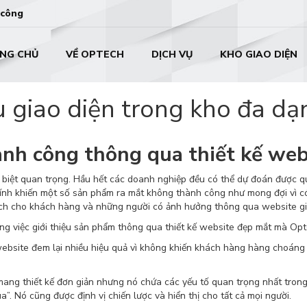
 công
NG CHỦ
VỀ OPTECH
DỊCH VỤ
KHO GIAO DIỆN
giao diện trong kho đa dạn
ành công thông qua thiết kế we
 biệt quan trọng. Hầu hết các doanh nghiệp đều có thể dự đoán được qu
nh khiến một số sản phẩm ra mắt không thành công như mong đợi vì có
ích cho khách hàng và những người có ảnh hưởng thông qua website gi
ong việc giới thiệu sản phẩm thông qua thiết kế website đẹp mắt mà Op
ebsite đem lại nhiều hiệu quả vì không khiến khách hàng hàng choáng 
g thiết kế đơn giản nhưng nó chứa các yếu tố quan trọng nhất trong 
a”. Nó cũng được định vị chiến lược và hiển thị cho tất cả mọi người.