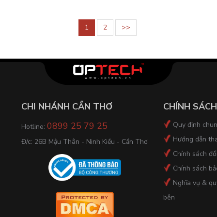
1
2
>>
CHI NHÁNH CẦN THƠ
CHÍNH SÁCH
0899 25 79 25
Quy định chu
Hotline:
Hướng dẫn th
Đ/c: 26B Mậu Thân - Ninh Kiều - Cần Thơ
Chính sách đổi
Chính sách bả
Nghĩa vụ & qu
bên