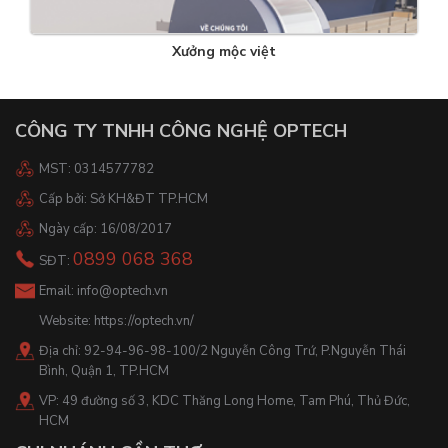
Xưởng mộc việt
CÔNG TY TNHH CÔNG NGHỆ OPTECH
MST: 0314577782
Cấp bởi: Sở KH&ĐT TP.HCM
Ngày cấp: 16/08/2017
0899 068 368
SĐT:
Email:
info@optech.vn
Website:
https://optech.vn/
Địa chỉ: 92-94-96-98-100/2 Nguyễn Công Trứ, P.Nguyễn Thái
Bình, Quận 1, TP.HCM
VP: 49 đường số 3, KDC Thăng Long Home, Tam Phú, Thủ Đức,
HCM