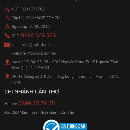
MST: 0314577782
Cấp bởi: Sở KH&ĐT TP.HCM
Ngày cấp: 16/08/2017
0899 068 368
SĐT:
Email:
info@optech.vn
Website:
https://optech.vn/
Địa chỉ: 92-94-96-98-100/2 Nguyễn Công Trứ, P.Nguyễn Thái
Bình, Quận 1, TP.HCM
VP: 49 đường số 3, KDC Thăng Long Home, Tam Phú, Thủ Đức,
HCM
CHI NHÁNH CẦN THƠ
0899 25 79 25
Hotline:
Đ/c: 26B Mậu Thân - Ninh Kiều - Cần Thơ