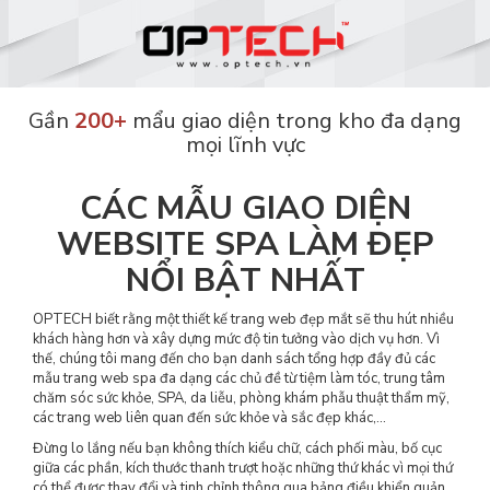
Gần
200+
mẩu giao diện trong kho đa dạng
mọi lĩnh vực
CÁC MẪU GIAO DIỆN
WEBSITE SPA LÀM ĐẸP
NỔI BẬT NHẤT
OPTECH biết rằng một thiết kế trang web đẹp mắt sẽ thu hút nhiều
khách hàng hơn và xây dựng mức độ tin tưởng vào dịch vụ hơn. Vì
thế, chúng tôi mang đến cho bạn danh sách tổng hợp đầy đủ các
mẫu trang web spa đa dạng các chủ đề từ tiệm làm tóc, trung tâm
chăm sóc sức khỏe, SPA, da liễu, phòng khám phẫu thuật thẩm mỹ,
các trang web liên quan đến sức khỏe và sắc đẹp khác,…
Đừng lo lắng nếu bạn không thích kiểu chữ, cách phối màu, bố cục
giữa các phần, kích thước thanh trượt hoặc những thứ khác vì mọi thứ
có thể được thay đổi và tinh chỉnh thông qua bảng điều khiển quản