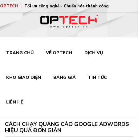
OPTECH
l
Tối ưu công nghệ - Chuẩn hóa thành công
TRANG CHỦ
VỀ OPTECH
DỊCH VỤ
KHO GIAO DIỆN
BẢNG GIÁ
TIN TỨC
LIÊN HỆ
CÁCH CHẠY QUẢNG CÁO GOOGLE ADWORDS
HIỆU QUẢ ĐƠN GIẢN