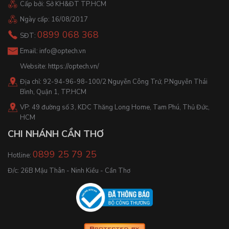
Cấp bởi: Sở KH&ĐT TP.HCM
Ngày cấp: 16/08/2017
0899 068 368
SĐT:
Email:
info@optech.vn
Website:
https://optech.vn/
Địa chỉ: 92-94-96-98-100/2 Nguyễn Công Trứ, P.Nguyễn Thái
Bình, Quận 1, TP.HCM
VP: 49 đường số 3, KDC Thăng Long Home, Tam Phú, Thủ Đức,
HCM
CHI NHÁNH CẦN THƠ
0899 25 79 25
Hotline:
Đ/c: 26B Mậu Thân - Ninh Kiều - Cần Thơ