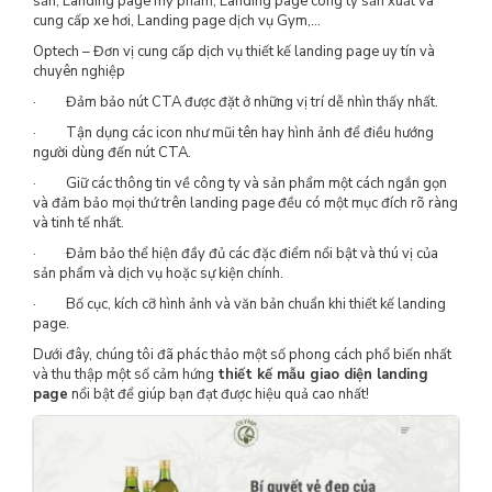
sản, Landing page mỹ phẩm, Landing page công ty sản xuất và
cung cấp xe hơi, Landing page dịch vụ Gym,…
Optech – Đơn vị cung cấp dịch vụ thiết kế landing page uy tín và
chuyên nghiệp
· Đảm bảo nút CTA được đặt ở những vị trí dễ nhìn thấy nhất.
· Tận dụng các icon như mũi tên hay hình ảnh để điều hướng
người dùng đến nút CTA.
· Giữ các thông tin về công ty và sản phẩm một cách ngắn gọn
và đảm bảo mọi thứ trên landing page đều có một mục đích rõ ràng
và tinh tế nhất.
· Đảm bảo thể hiện đầy đủ các đặc điểm nổi bật và thú vị của
sản phẩm và dịch vụ hoặc sự kiện chính.
· Bố cục, kích cỡ hình ảnh và văn bản chuẩn khi thiết kế landing
page.
Dưới đây, chúng tôi đã phác thảo một số phong cách phổ biến nhất
và thu thập một số cảm hứng
thiết kế mẫu giao diện landing
page
nổi bật để giúp bạn đạt được hiệu quả cao nhất!