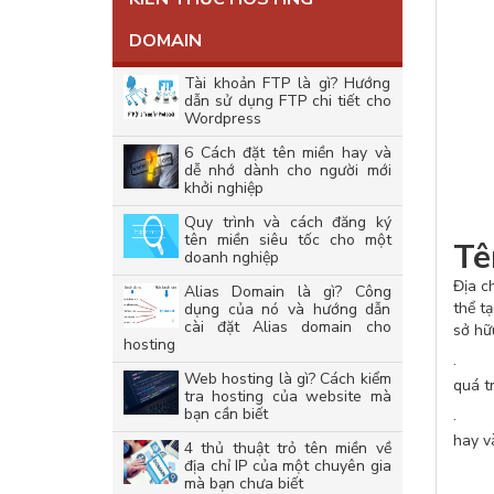
DOMAIN
Tài khoản FTP là gì? Hướng
dẫn sử dụng FTP chi tiết cho
Wordpress
6 Cách đặt tên miền hay và
dễ nhớ dành cho người mới
khởi nghiệp
Quy trình và cách đăng ký
tên miền siêu tốc cho một
Tê
doanh nghiệp
Địa c
Alias Domain là gì? Công
thể t
dụng của nó và hướng dẫn
cài đặt Alias domain cho
sở hữ
hosting
· Nó 
Web hosting là gì? Cách kiểm
quá t
tra hosting của website mà
bạn cần biết
· Nó 
hay v
4 thủ thuật trỏ tên miền về
địa chỉ IP của một chuyên gia
mà bạn chưa biết