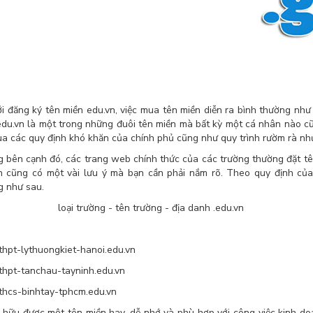
ới đăng ký tên miền edu.vn, việc mua tên miền diễn ra bình thường như 
edu.vn là một trong những đuôi tên miền mà bất kỳ một cá nhân nào c
qua các quy định khó khăn của chính phủ cũng như quy trình rườm rà nh
 bên cạnh đó, các trang web chính thức của các trường thường đặt tên
n cũng có một vài lưu ý mà bạn cần phải nắm rõ. Theo quy định củ
g như sau.
 trường - tên trường - địa danh .edu.vn
t-lythuongkiet-hanoi.edu.vn
t-tanchau-tayninh.edu.vn
cs-binhtay-tphcm.edu.vn
 hữu được một tên miền hay, dễ nhớ và phù hợp với công việc kinh do