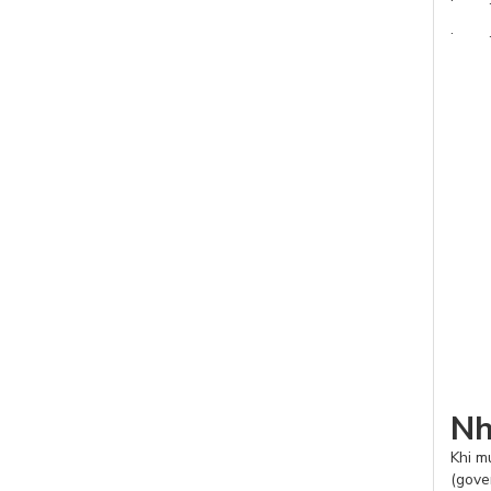
· .
Nh
Khi m
(gove