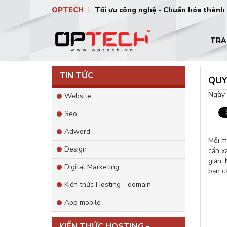
OPTECH
l
Tối ưu công nghệ - Chuẩn hóa thành
TRA
TIN TỨC
QUY
Ngày 
Website
Seo
Adword
Mỗi m
Design
cần x
giản.
Digital Marketing
bạn c
Kiến thức Hosting - domain
App mobile
KIẾN THỨC HOSTING -