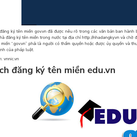
đăng ký tên miền gov.vn đã được nêu rõ trong các văn bản ban hành b
hà đăng ký tên miền trong nước tại địa chỉ http://nhadangky.vn và chờ đ
n miền “.gov.vn” phải là người có thẩm quyền hoặc được ủy quyền và t
ịnh của pháp luật.
: vnnic.vn
ch đăng ký tên miền edu.vn