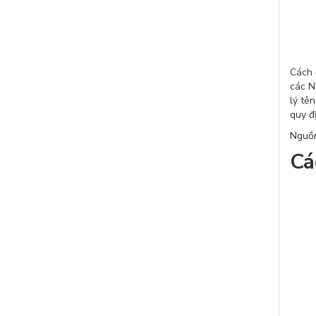
Cách 
các N
lý tê
quy đ
Nguồn
Cá