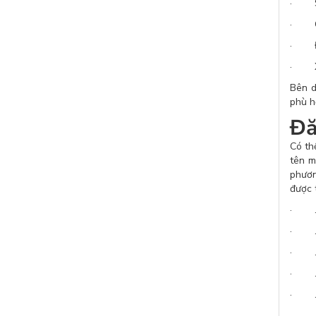
· Sử 
· Chọ
· Điề
· Xác
Bên d
phù h
Đă
Có th
tên m
phươn
được 
· .
· .
· .i
· .
· .
· .s