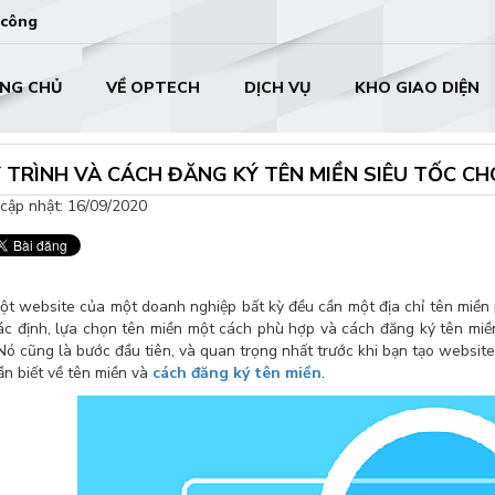
 công
NG CHỦ
VỀ OPTECH
DỊCH VỤ
KHO GIAO DIỆN
 TRÌNH VÀ CÁCH ĐĂNG KÝ TÊN MIỀN SIÊU TỐC C
cập nhật: 16/09/2020
ột website của một doanh nghiệp bất kỳ đều cần một địa chỉ tên miền 
ác định, lựa chọn tên miền một cách phù hợp và cách đăng ký tên miền
 Nó cũng là bước đầu tiên, và quan trọng nhất trước khi bạn tạo website
ần biết về tên miền và
cách đăng ký tên miền
.