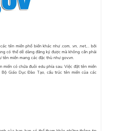
các tên miền phổ biến khác như .com, .vn, .net,… bởi
ũng có thể dễ dàng đăng ký được mà không cần phải
ư tên miền mang các đặc thù như gov.vn.
 miền có chứa đuôi edu phía sau. Việc đặt tên miền
a Bộ Giáo Dục Đào Tạo, cấu trúc tên miền của các
anh của bạn, bạn có thể tham khảo những thông tin