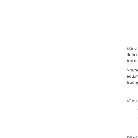
Đối v
đuôi 
trải 
Nhưng
edu.v
trườn
loại
Ví dụ:
· thp
· thp
· th
Để sở