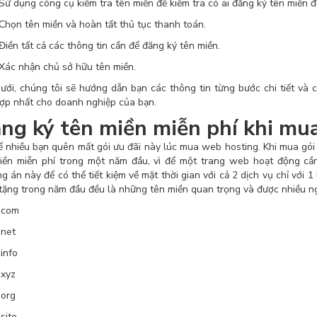
dụng công cụ kiểm tra tên miền để kiểm tra có ai đăng ký tên miền đ
n tên miền và hoàn tất thủ tục thanh toán.
n tất cả các thông tin cần để đăng ký tên miền.
 nhận chủ sở hữu tên miền.
ưới, chúng tôi sẽ hướng dẫn bạn các thông tin từng bước chi tiết và 
ợp nhất cho doanh nghiệp của bạn.
ng ký tên miền miễn phí khi mu
ể nhiều bạn quên mất gói ưu đãi này lúc mua web hosting. Khi mua gói
iền miễn phí trong một năm đầu, vì để một trang web hoạt động cầ
g án này để có thể tiết kiệm về mặt thời gian với cả 2 dịch vụ chỉ với 
tặng trong năm đầu đều là những tên miền quan trọng và được nhiều n
com
net
nfo
xyz
org
ite