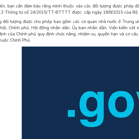
iên, bạn cần đảm bảo rằng mình thuộc vào các đối tượng được phép đăng
13 Thông tư số 24/2015/TT-BTTTT được cấp ngày 18/8/2015 của Bộ T
 đối tượng được cho phép bao gồm: các cơ quan nhà nước ở Trung ươn
hội, Chính phủ, Hội đồng nhân dân, Ủy ban nhân dân, Viện kiểm sát n
định của Chính phủ quy định chức năng, nhiệm vụ, quyền hạn và cơ cấ
thuộc Chính Phủ.