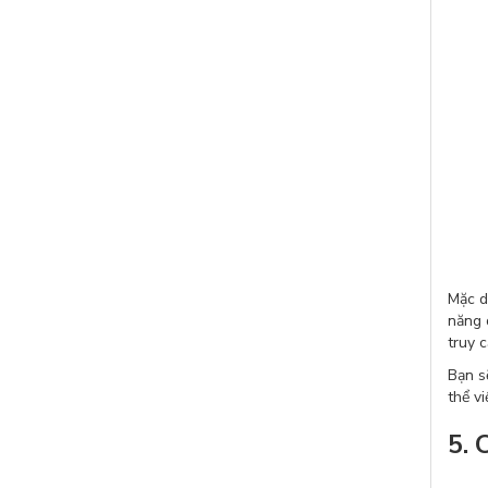
Mặc d
năng 
truy 
Bạn s
thể v
5. 