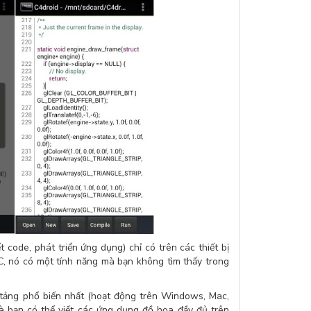
 code, phát triển ứng dụng) chỉ có trên các thiết bị
C, nó có một tính năng mà bạn không tìm thấy trong
tảng phổ biến nhất (hoạt động trên Windows, Mac,
là bạn có thể viết các ứng dụng đồ họa đầy đủ trên