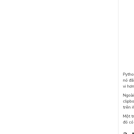
Pytho
nó đã
vi hơ
Ngoài
clipb
trên 
Một t
đó có