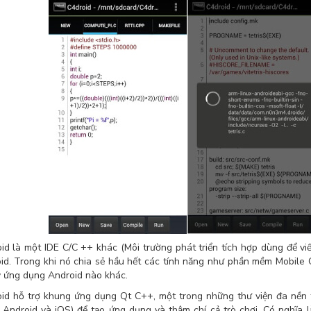
id là một IDE C/C ++ khác (Môi trường phát triển tích hợp dùng để viết
id. Trong khi nó chia sẻ hầu hết các tính năng như phần mềm Mobile 
ỳ ứng dụng Android nào khác.
id hỗ trợ khung ứng dụng Qt C++, một trong những thư viện đa nền 
, Android và iOS) để tạo ứng dụng và thậm chí cả trò chơi. Có nghĩa 