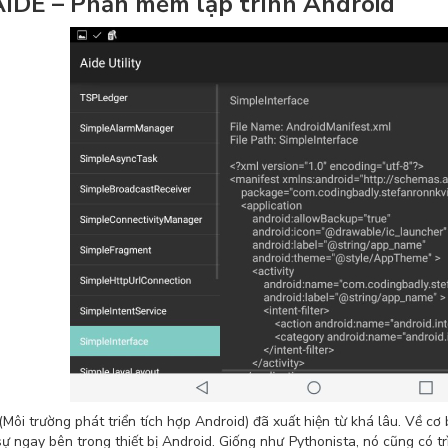
AIDE – Phần mềm lập trình Android
(Môi trường phát triển tích hợp Android) đã xuất hiện từ khá lâu. Về 
sự ngay bên trong thiết bị Android. Giống như Pythonista, nó cũng có t