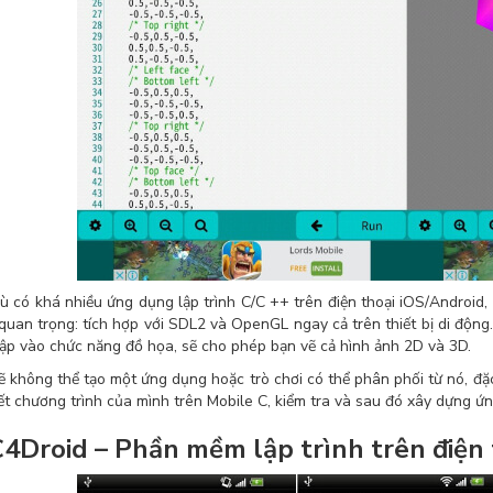
ù có khá nhiều ứng dụng lập trình C/C ++ trên điện thoại iOS/Android, 
quan trọng: tích hợp với SDL2 và OpenGL ngay cả trên thiết bị di động
cập vào chức năng đồ họa, sẽ cho phép bạn vẽ cả hình ảnh 2D và 3D.
ẽ không thể tạo một ứng dụng hoặc trò chơi có thể phân phối từ nó, đặc
iết chương trình của mình trên Mobile C, kiểm tra và sau đó xây dựng ứ
C4Droid – Phần mềm lập trình trên điện