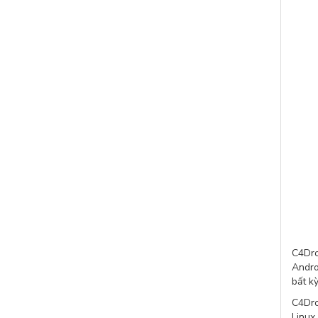
C4Dro
Andro
bất k
C4Dro
Linux