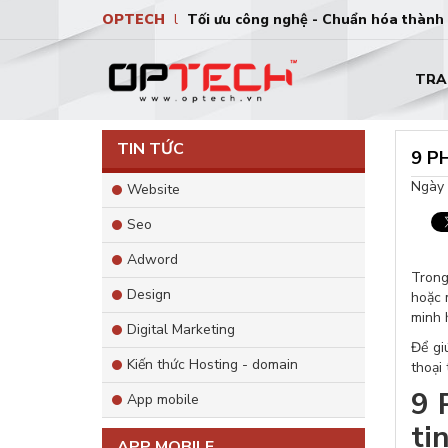
OPTECH
l
Tối ưu công nghệ - Chuẩn hóa thành
TRA
TIN TỨC
9 P
Ngày 
Website
Seo
Adword
Trong
Design
hoặc 
minh 
Digital Marketing
Để gi
Kiến thức Hosting - domain
thoại 
9 
App mobile
ti
APP MOBILE