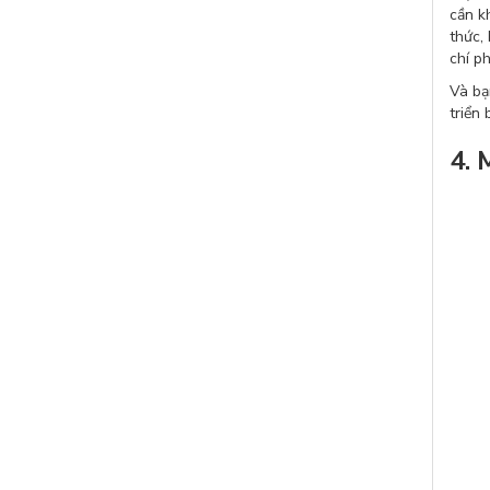
cần k
thức,
chí p
Và bạ
triển
4. 