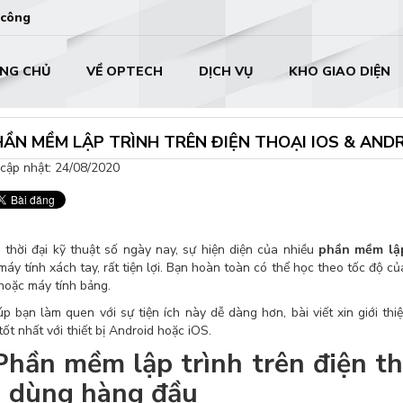
 công
NG CHỦ
VỀ OPTECH
DỊCH VỤ
KHO GIAO DIỆN
HẦN MỀM LẬP TRÌNH TRÊN ĐIỆN THOẠI IOS & AN
cập nhật: 24/08/2020
 thời đại kỹ thuật số ngày nay, sự hiện diện của nhiều
phần mềm lập
máy tính xách tay, rất tiện lợi. Bạn hoàn toàn có thể học theo tốc độ c
hoặc máy tính bảng.
úp bạn làm quen với sự tiện ích này dễ dàng hơn, bài viết xin giới th
tốt nhất với thiết bị Android hoặc iOS.
Phần mềm lập trình trên điện t
n dùng hàng đầu