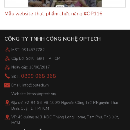
Mẫu website thực phẩm chức năng #OP116
CÔNG TY TNHH CÔNG NGHỆ OPTECH
MST: 0314577782
Cấp bởi: Sở KH&ĐT TP.HCM
Ngày cấp: 16/08/2017
0899 068 368
SĐT:
Email:
info@optech.vn
Website:
https://optech.vn/
Địa chỉ: 92-94-96-98-100/2 Nguyễn Công Trứ, P.Nguyễn Thái
Bình, Quận 1, TP.HCM
VP: 49 đường số 3, KDC Thăng Long Home, Tam Phú, Thủ Đức,
HCM