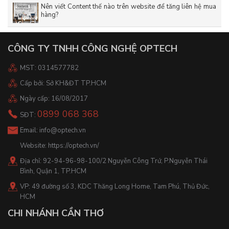
Nên viết Content thế nào trên website để tăng liên hệ mua
hàng?
CÔNG TY TNHH CÔNG NGHỆ OPTECH
MST: 0314577782
Cấp bởi: Sở KH&ĐT TP.HCM
Ngày cấp: 16/08/2017
0899 068 368
SĐT:
Email:
info@optech.vn
Website:
https://optech.vn/
Địa chỉ: 92-94-96-98-100/2 Nguyễn Công Trứ, P.Nguyễn Thái
Bình, Quận 1, TP.HCM
VP: 49 đường số 3, KDC Thăng Long Home, Tam Phú, Thủ Đức,
HCM
CHI NHÁNH CẦN THƠ