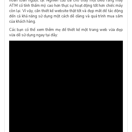
hoàn toàn ngược lại. Nghiên cứu đã cho thấy một điều rằng máy
ATM có tính thẩm mỹ cao hơn thực sự hoạt động tốt hơn chiếc máy
còn lại. Vì vậy, cần thiết kế website thật tốt và đẹp mắt để tác động
đến cả khả năng sử dụng một cách dễ dàng và quá trình mua sắm
của khách hàng.
Các bạn có thể xem thêm mẹ để thiết kế một trang web vừa đẹp
vừa dễ sử dụng ngay tại đây: