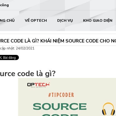
 công
NG CHỦ
VỀ OPTECH
DỊCH VỤ
KHO GIAO DIỆN
RCE CODE LÀ GÌ? KHÁI NIỆM SOURCE CODE CHO N
cập nhật: 24/02/2021
urce code là gì?