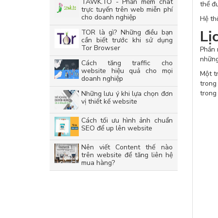
TAWK.TO - Phần mềm chat
thể đ
trực tuyến trên web miễn phí
cho doanh nghiệp
Hệ th
Lị
TOR là gì? Những điều bạn
cần biết trước khi sử dụng
Tor Browser
Phần 
những
Cách tăng traffic cho
website hiệu quả cho mọi
Một t
doanh nghiệp
trong
trong
Những lưu ý khi lựa chọn đơn
vị thiết kế website
Cách tối ưu hình ảnh chuẩn
SEO để up lên website
Nên viết Content thế nào
trên website để tăng liên hệ
mua hàng?