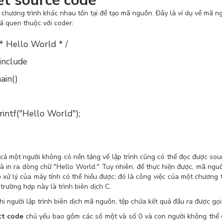
ết source code
 chương trình khác nhau tồn tại để tạo mã nguồn. Đây là ví dụ về mã 
á quen thuộc với coder:
 * Hello World * /
include
ain()
rintf("Hello World");
cả một người không có nền tảng về lập trình cũng có thể đọc được sou
 là in ra dòng chữ "Hello World." Tuy nhiên, để thực hiện được, mã ng
 xử lý của máy tính có thể hiểu được; đó là công việc của một chương tr
trường hợp này là trình biên dịch C.
hi người lập trình biên dịch mã nguồn, tệp chứa kết quả đầu ra được gọi
ct code
chủ yếu bao gồm các số một và số 0 và con người không thể 