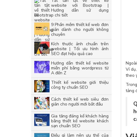
Tất tần tật về thiết kế
website với Bootstrap |
Hướng dẫn sử dụng
Bootstrap chi tiết
9 Phần mềm thiết kế web đơn
giản dành cho người không
chuyên
Kích thước ảnh chuẩn trên
website | Tối ưu hình ảnh
SEO đạt hiệu quả cao
Hướng dẫn thiết kế website
Ngoài
miễn phí bằng wordpress từ
Ví dụ
A đến Z
theo 
Thiết kế website giới thiệu
Trong
công ty chuẩn SEO
tảng 
Cách thiết kế web siêu đơn
Q
giản cho người mới bắt đầu
h
Gia tăng đáng kể khách hàng
c
bằng thiết kế website khách
sạn chuẩn SEO
Điều gì làm nên ưu thế của