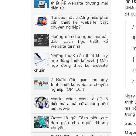
Vi
thiết kế website thương mại
điện tử
Nhiều
đã qu
Tại sao một thương hiệu phải
cần thiết kế website thật
/
chuyên nghiệp?
Hướng dẫn cho người mới bắt
#
đầu: Cách học thiết kế
website tại nhà
m
Những lưu ý cần thiết khi ký
{
hợp đồng thiết kế web | Mẫu
hợp đồng thiết kế website
p
chuẩn
}
7 Bước đơn giản cho quy
trình thiết kế website chuyên
nghiệp | OPTECH
Ngay 
World Wide Web là gì? 5
trình
điều mà ai bất cứ ai cũng nên
mà bộ
biết www
trong 
Octet là gì? Cách hiểu cực
đơn giản cho người không
Sau k
chuyên
Obje