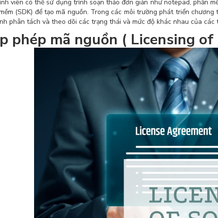
rình viên có thể sử dụng trình soạn thảo đơn giản như notepad, phần mề
mềm (SDK) để tạo mã nguồn. Trong các môi trường phát triển chương tr
rình phân tách và theo dõi các trạng thái và mức độ khác nhau của các
p phép mã nguồn ( Licensing of 