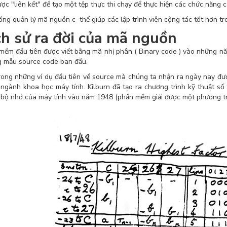
ược "liên kết" để tạo một tệp thực thi chạy để thực hiện các chức năng c
ống quản lý mã nguồn c thể giúp các lập trình viên cộng tác tốt hơn tr
ch sử ra đời của mã nguồn
mềm đầu tiên được viết bằng mã nhị phân ( Binary code ) vào những nă
 mẫu source code ban đầu.
rong những ví dụ đầu tiên về source mà chúng ta nhận ra ngày nay đượ
 ngành khoa học máy tính. Kilburn đã tạo ra chương trình kỹ thuật số
 bộ nhớ của máy tính vào năm 1948 (phần mềm giải được một phương tr