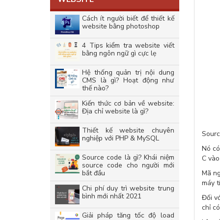
Cách ít người biết để thiết kế
website bằng photoshop
4 Tips kiểm tra website viết
bằng ngôn ngữ gì cực lẹ
Hệ thống quản trị nội dung
CMS là gì? Hoạt động như
thế nào?
Kiến thức cơ bản về website:
Địa chỉ website là gì?
Thiết kế website chuyên
Sourc
nghiệp với PHP & MySQL
Nó có
Source code là gì? Khái niệm
C vào
source code cho người mới
bắt đầu
Mã ng
máy t
Chi phí duy trì website trung
bình mới nhất 2021
Đối v
chỉ c
Giải pháp tăng tốc độ load