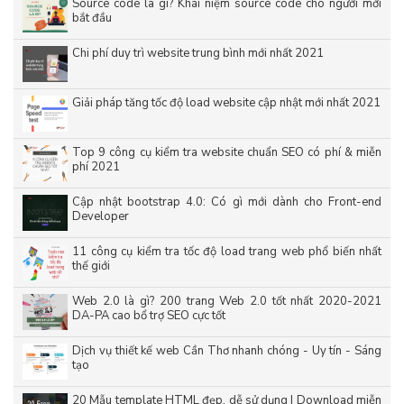
Source code là gì? Khái niệm source code cho người mới
bắt đầu
Chi phí duy trì website trung bình mới nhất 2021
Giải pháp tăng tốc độ load website cập nhật mới nhất 2021
Top 9 công cụ kiểm tra website chuẩn SEO có phí & miễn
phí 2021
Cập nhật bootstrap 4.0: Có gì mới dành cho Front-end
Developer
11 công cụ kiểm tra tốc độ load trang web phổ biến nhất
thế giới
Web 2.0 là gì? 200 trang Web 2.0 tốt nhất 2020-2021
DA-PA cao bổ trợ SEO cực tốt
Dịch vụ thiết kế web Cần Thơ nhanh chóng - Uy tín - Sáng
tạo
20 Mẫu template HTML đẹp, dễ sử dụng | Download miễn