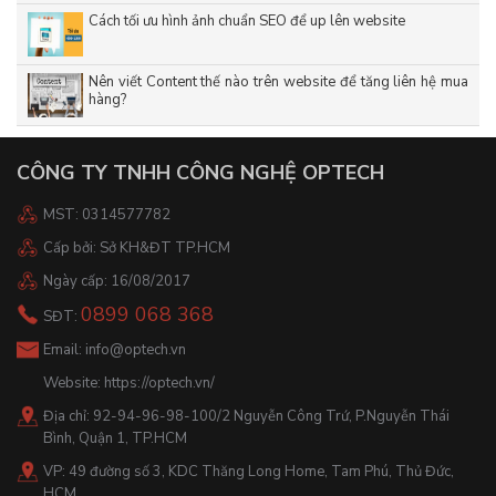
Cách tối ưu hình ảnh chuẩn SEO để up lên website
Nên viết Content thế nào trên website để tăng liên hệ mua
hàng?
CÔNG TY TNHH CÔNG NGHỆ OPTECH
MST: 0314577782
Cấp bởi: Sở KH&ĐT TP.HCM
Ngày cấp: 16/08/2017
0899 068 368
SĐT:
Email:
info@optech.vn
Website:
https://optech.vn/
Địa chỉ: 92-94-96-98-100/2 Nguyễn Công Trứ, P.Nguyễn Thái
Bình, Quận 1, TP.HCM
VP: 49 đường số 3, KDC Thăng Long Home, Tam Phú, Thủ Đức,
HCM