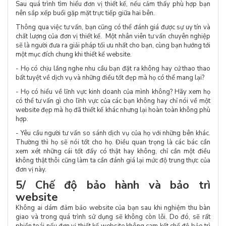
Sau quá trình tìm hiểu đơn vị thiết kế, nếu cảm thấy phù hợp bạn
nên sắp xếp buổi gặp mặt trực tiếp giữa hai bên.
Thông qua việc tư vấn, bạn cũng có thể đánh giá được sự uy tín và
chất lượng của đơn vị thiết kế. Một nhân viên tư vấn chuyên nghiệp
sẽ là người đưa ra giải pháp tối ưu nhất cho bạn, cùng bạn hướng tới
một mục đích chung khi thiết kế website.
- Họ có chịu lắng nghe nhu cầu bạn đặt ra không hay cứ thao thao
bất tuyệt về dịch vụ và những điều tốt đẹp mà họ có thể mang lại?
- Họ có hiểu về lĩnh vực kinh doanh của mình không? Hãy xem họ
có thể tư vấn gì cho lĩnh vực của các bạn không hay chỉ nói về một
website đẹp mà họ đã thiết kế khác nhưng lại hoàn toàn không phù
hợp.
- Yêu cầu người tư vấn so sánh dịch vụ của họ với những bên khác.
Thường thì họ sẽ nói tốt cho họ. Điều quan trọng là các bác cần
xem xét những cái tốt đấy có thật hay không, chỉ cần một điều
không thật thôi cũng làm ta cần đánh giá lại mức độ trung thực của
đơn vị này.
5/ Chế độ bảo hành và bảo trì
website
Không ai dám đảm bảo website của bạn sau khi nghiệm thu bàn
giao và trong quá trình sử dụng sẽ không còn lỗi. Do đó, sẽ rất