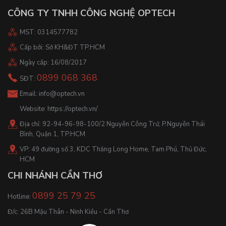
CÔNG TY TNHH CÔNG NGHỆ OPTECH
MST: 0314577782
Cấp bởi: Sở KH&ĐT TP.HCM
Ngày cấp: 16/08/2017
0899 068 368
SĐT:
Email:
info@optech.vn
Website:
https://optech.vn/
Địa chỉ: 92-94-96-98-100/2 Nguyễn Công Trứ, P.Nguyễn Thái
Bình, Quận 1, TP.HCM
VP: 49 đường số 3, KDC Thăng Long Home, Tam Phú, Thủ Đức,
HCM
CHI NHÁNH CẦN THƠ
0899 25 79 25
Hotline:
Đ/c: 26B Mậu Thân - Ninh Kiều - Cần Thơ