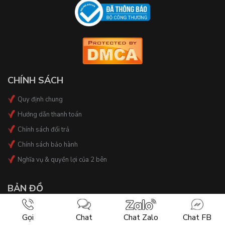
CHÍNH SÁCH
Quy định chung
Hướng dẫn thanh toán
Chính sách đổi trả
Chính sách bảo hành
Nghĩa vụ & quyền lợi của 2 bên
BẢN ĐỒ
Gọi
Chat
Chat Zalo
Chat FB