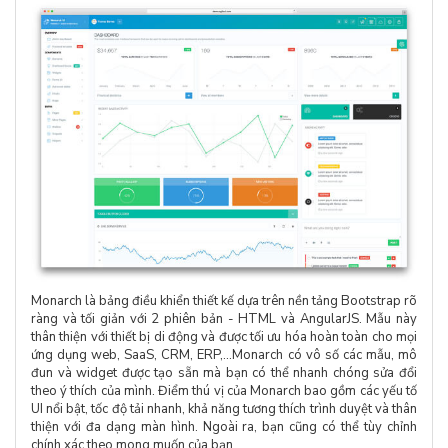
Monarch là bảng điều khiển thiết kế dựa trên nền tảng Bootstrap rõ
ràng và tối giản với 2 phiên bản - HTML và AngularJS. Mẫu này
thân thiện với thiết bị di động và được tối ưu hóa hoàn toàn cho mọi
ứng dụng web, SaaS, CRM, ERP,...Monarch có vô số các mẫu, mô
đun và widget được tạo sẵn mà bạn có thể nhanh chóng sửa đổi
theo ý thích của mình. Điểm thú vị của Monarch bao gồm các yếu tố
UI nổi bật, tốc độ tải nhanh, khả năng tương thích trình duyệt và thân
thiện với đa dạng màn hình. Ngoài ra, bạn cũng có thể tùy chỉnh
chính xác theo mong muốn của bạn.