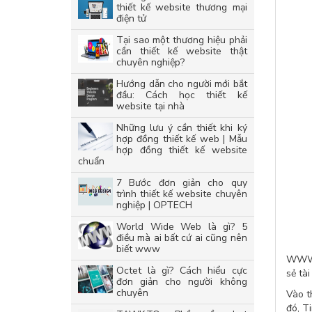
thiết kế website thương mại
điện tử
Tại sao một thương hiệu phải
cần thiết kế website thật
chuyên nghiệp?
Hướng dẫn cho người mới bắt
đầu: Cách học thiết kế
website tại nhà
Những lưu ý cần thiết khi ký
hợp đồng thiết kế web | Mẫu
hợp đồng thiết kế website
chuẩn
7 Bước đơn giản cho quy
trình thiết kế website chuyên
nghiệp | OPTECH
World Wide Web là gì? 5
điều mà ai bất cứ ai cũng nên
biết www
WWW đ
Octet là gì? Cách hiểu cực
sẻ tài
đơn giản cho người không
chuyên
Vào t
đó, T