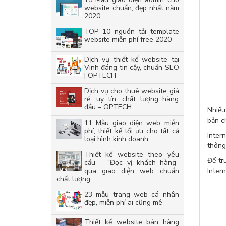
website chuẩn, đẹp nhất năm
2020
TOP 10 nguồn tải template
website miễn phí free 2020
Dịch vụ thiết kế website tại
Vinh đáng tin cậy, chuẩn SEO
| OPTECH
Dịch vụ cho thuê website giá
rẻ, uy tín, chất lượng hàng
đầu – OPTECH
Nhiều
bản c
11 Mẫu giao diện web miễn
phí, thiết kế tối ưu cho tất cả
Inter
loại hình kinh doanh
thông
Thiết kế website theo yêu
Để tr
cầu – “Đọc vị khách hàng”
qua giao diện web chuẩn
Inter
chất lượng
23 mẫu trang web cá nhân
đẹp, miễn phí ai cũng mê
Thiết kế website bán hàng