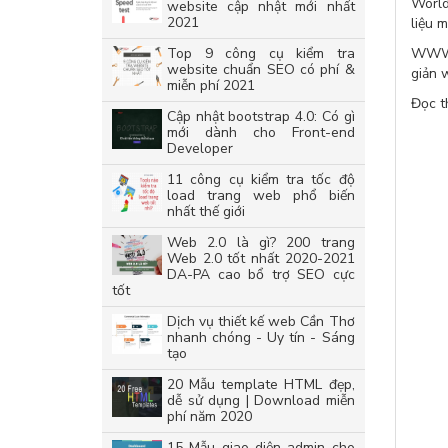
World
website cập nhật mới nhất
2021
liệu m
Top 9 công cụ kiểm tra
WWW đ
website chuẩn SEO có phí &
giản 
miễn phí 2021
Đọc 
Cập nhật bootstrap 4.0: Có gì
mới dành cho Front-end
Developer
11 công cụ kiểm tra tốc độ
load trang web phổ biến
nhất thế giới
Web 2.0 là gì? 200 trang
Web 2.0 tốt nhất 2020-2021
DA-PA cao bổ trợ SEO cực
tốt
Dịch vụ thiết kế web Cần Thơ
nhanh chóng - Uy tín - Sáng
tạo
20 Mẫu template HTML đẹp,
dễ sử dụng | Download miễn
phí năm 2020
15 Mẫu giao diện admin cho