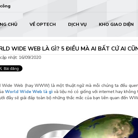
 công
NG CHỦ
VỀ OPTECH
DỊCH VỤ
KHO GIAO DIỆN
LD WIDE WEB LÀ GÌ? 5 ĐIỀU MÀ AI BẤT CỨ AI 
cập nhật: 16/09/2020
 Wide Web (hay WWW) là một thuật ngữ mà mỗi chúng ta đều quen 
của
World Wide Web là gì
và liệu nó có giống với internet hay không 
dưới đây sẽ giải đáp toàn bộ những thắc mắc của bạn liên quan đến 