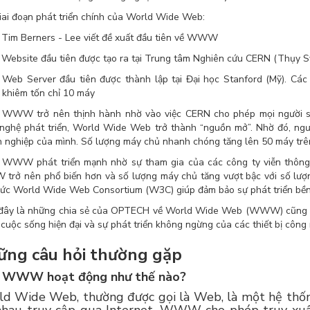
iai đoạn phát triển chính của World Wide Web:
 Tim Berners - Lee viết đề xuất đầu tiên về WWW
 Website đầu tiên được tạo ra tại Trung tâm Nghiên cứu CERN (Thụy S
 Web Server đầu tiên được thành lập tại Đại học Stanford (Mỹ). Các
 khiêm tốn chỉ 10 máy
 WWW trở nên thịnh hành nhờ vào việc CERN cho phép mọi người sử
nghệ phát triển, World Wide Web trở thành “nguồn mở”. Nhờ đó, ngư
 nghiệp của mình. Số lượng máy chủ nhanh chóng tăng lên 50 máy trên
 WWW phát triển mạnh nhờ sự tham gia của các công ty viễn thông b
rở nên phổ biến hơn và số lượng máy chủ tăng vượt bậc với số lượn
ức World Wide Web Consortium (W3C) giúp đảm bảo sự phát triển b
đây là những chia sẻ của OPTECH về World Wide Web (WWW) cũng n
 cuộc sống hiện đại và sự phát triển không ngừng của các thiết bị công
ng câu hỏi thường gặp
WWW hoạt động như thế nào?
d Wide Web, thường được gọi là Web, là một hệ thống 