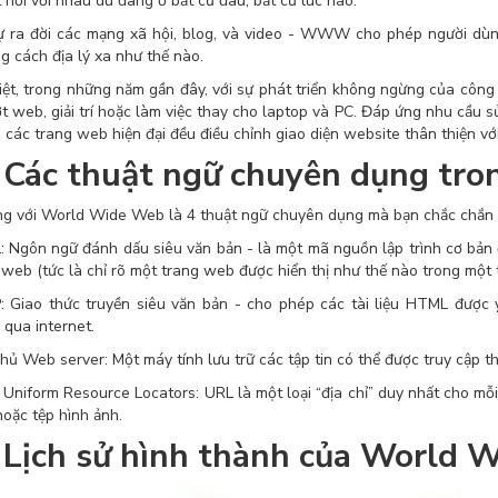
t nối với nhau dù đang ở bất cứ đâu, bất cứ lúc nào.
ự ra đời các mạng xã hội, blog, và video - WWW cho phép người dùng
g cách địa lý xa như thế nào.
iệt, trong những năm gần đây, với sự phát triển không ngừng của côn
ớt web, giải trí hoặc làm việc thay cho laptop và PC. Đáp ứng nhu cầu s
, các trang web hiện đại đều điều chỉnh giao diện website thân thiện v
Các thuật ngữ chuyên dụng tr
ng với World Wide Web là 4 thuật ngữ chuyên dụng mà bạn chắc chắn p
 Ngôn ngữ đánh dấu siêu văn bản - là một mã nguồn lập trình cơ bản
 web (tức là chỉ rõ một trang web được hiển thị như thế nào trong một 
 Giao thức truyền siêu văn bản - cho phép các tài liệu HTML được 
 qua internet.
hủ Web server: Một máy tính lưu trữ các tập tin có thể được truy cập
 Uniform Resource Locators: URL là một loại “địa chỉ” duy nhất cho mỗi
oặc tệp hình ảnh.
Lịch sử hình thành của World 