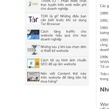
TAWK.TO - Phần mềm chat
trực tuyến trên web miễn phí
Các g
cho doanh nghiệp
1989:
TOR là gì? Những điều bạn
cần biết trước khi sử dụng
1991:
Tor Browser
1992:
Cách tăng traffic cho
lượng
website hiệu quả cho mọi
doanh nghiệp
1993:
công 
Những lưu ý khi lựa chọn đơn
doanh
vị thiết kế website
1994:
Cách tối ưu hình ảnh chuẩn
WWW t
SEO để up lên website
Tổ ch
Nên viết Content thế nào
Trên 
trên website để tăng liên hệ
trong
mua hàng?
Nhữ
Worl