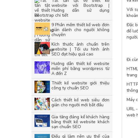
và kế
Tất tần tật về thiết kế
website với Bootstrap |
Với s
Hướng dẫn sử dụng
Bootstrap chi tiết
khoản
9 Phần mềm thiết kế web đơn
Đặc b
giản dành cho người không
để lư
chuyên
người
Kích thước ảnh chuẩn trên
website | Tối ưu hình ảnh
SEO đạt hiệu quả cao
Đi cù
Hướng dẫn thiết kế website
miễn phí bằng wordpress từ
HTML:
A đến Z
trang
Thiết kế website giới thiệu
HTTP:
công ty chuẩn SEO
thông
Máy c
Cách thiết kế web siêu đơn
giản cho người mới bắt đầu
URL -
web h
Gia tăng đáng kể khách hàng
bằng thiết kế website khách
sạn chuẩn SEO
Điều gì làm nên ưu thế của